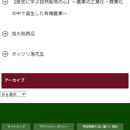
【歴史に学ぶ自然栽培の心】～農業の工業化・商業化
の中で誕生した有機農業～
旭大和西瓜
ガッツリ落花生
アーカイブ
ア
ー
カ
イ
ブ
サイトマップ
プライバシーポリシー
特定商取引法に基づく表記