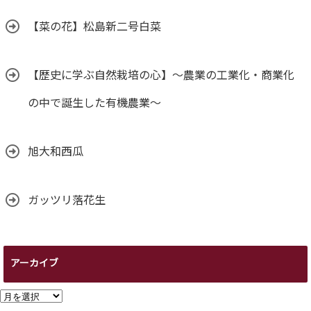
【菜の花】松島新二号白菜
【歴史に学ぶ自然栽培の心】～農業の工業化・商業化
の中で誕生した有機農業～
旭大和西瓜
ガッツリ落花生
アーカイブ
ア