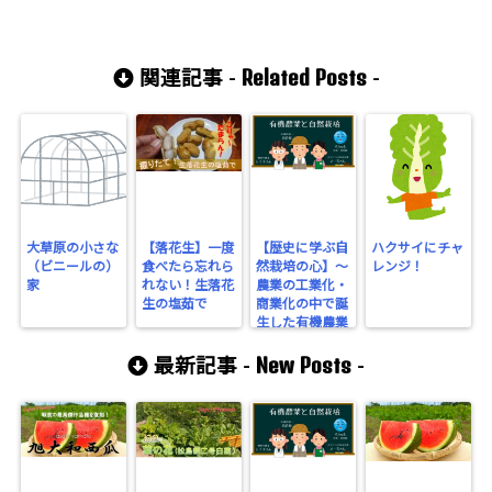
Related Posts
関連記事 -
-
大草原の小さな
【落花生】一度
【歴史に学ぶ自
ハクサイにチャ
（ビニールの）
食べたら忘れら
然栽培の心】～
レンジ！
家
れない！生落花
農業の工業化・
生の塩茹で
商業化の中で誕
生した有機農業
～
New Posts
最新記事 -
-