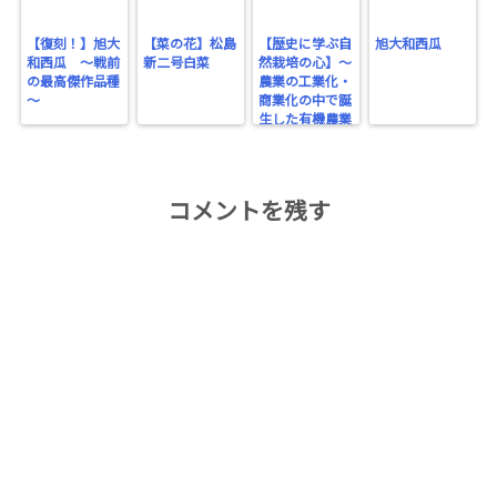
【復刻！】旭大
【菜の花】松島
【歴史に学ぶ自
旭大和西瓜
和西瓜 ～戦前
新二号白菜
然栽培の心】～
の最高傑作品種
農業の工業化・
～
商業化の中で誕
生した有機農業
～
コメントを残す