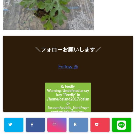
＼フォローお願いします／
Follow @
feedly
Warning
: Undefined array
key "Feedly" in
/home/ozland2017/ozlan
d-
5e.com/public_html/wp-
content/plugins/sns-
count-cache/sns-count-
cache.php
on line
3049