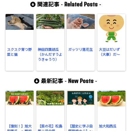
Related Posts
関連記事 -
-
スクスク育つ野
神田四葉胡瓜
ガッツリ落花生
大豆はだいず
菜と猫
（かんだすうよ
（大事）だ～
うきゅうり）
New Posts
最新記事 -
-
【復刻！】旭大
【菜の花】松島
【歴史に学ぶ自
旭大和西瓜