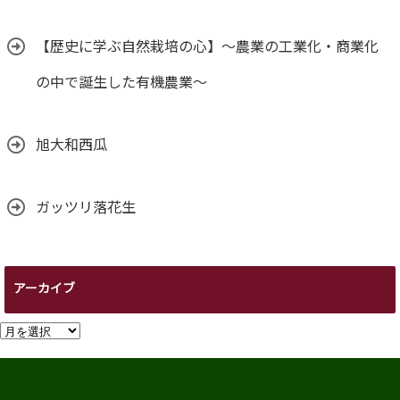
【歴史に学ぶ自然栽培の心】～農業の工業化・商業化
の中で誕生した有機農業～
旭大和西瓜
ガッツリ落花生
アーカイブ
ア
ー
カ
イ