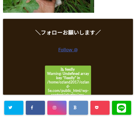
＼フォローお願いします／
Follow @
feedly
Warning
: Undefined array
key "Feedly" in
/home/ozland2017/ozlan
d-
5e.com/public_html/wp-
content/plugins/sns-
count-cache/sns-count-
cache.php
on line
3049