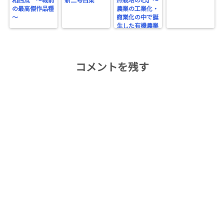
和西瓜 ～戦前
新二号白菜
然栽培の心】～
の最高傑作品種
農業の工業化・
～
商業化の中で誕
生した有機農業
～
コメントを残す