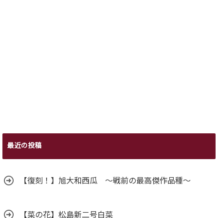
最近の投稿
【復刻！】旭大和西瓜 ～戦前の最高傑作品種～
【菜の花】松島新二号白菜