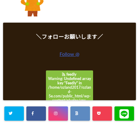
＼フォローお願いします／
Follow @
feedly
Warning
: Undefined array
key "Feedly" in
/home/ozland2017/ozlan
d-
5e.com/public_html/wp-
content/plugins/sns-
count-cache/sns-count-
cache.php
on line
3049