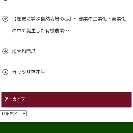
【歴史に学ぶ自然栽培の心】～農業の工業化・商業化
の中で誕生した有機農業～
旭大和西瓜
ガッツリ落花生
アーカイブ
ア
ー
カ