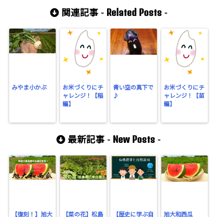
Related Posts
関連記事 -
-
みやま小かぶ
お米づくりにチ
青い空の真下で
お米づくりにチ
ャレンジ！【稲
♪
ャレンジ！【苗
編】
編】
New Posts
最新記事 -
-
【復刻！】旭大
【菜の花】松島
【歴史に学ぶ自
旭大和西瓜