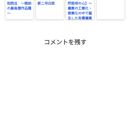
和西瓜 ～戦前
新二号白菜
然栽培の心】～
の最高傑作品種
農業の工業化・
～
商業化の中で誕
生した有機農業
～
コメントを残す