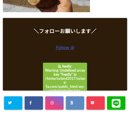
＼フォローお願いします／
Follow @
feedly
Warning
: Undefined array
key "Feedly" in
/home/ozland2017/ozlan
d-
5e.com/public_html/wp-
content/plugins/sns-
count-cache/sns-count-
cache.php
on line
3049