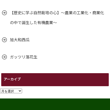
【歴史に学ぶ自然栽培の心】～農業の工業化・商業化
の中で誕生した有機農業～
旭大和西瓜
ガッツリ落花生
アーカイブ
ア
ー
カ
イ