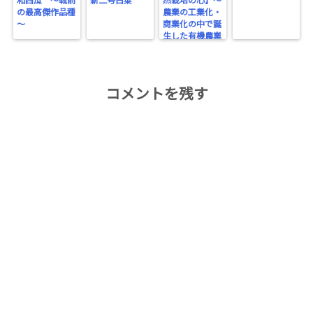
和西瓜 ～戦前
新二号白菜
然栽培の心】～
の最高傑作品種
農業の工業化・
～
商業化の中で誕
生した有機農業
～
コメントを残す