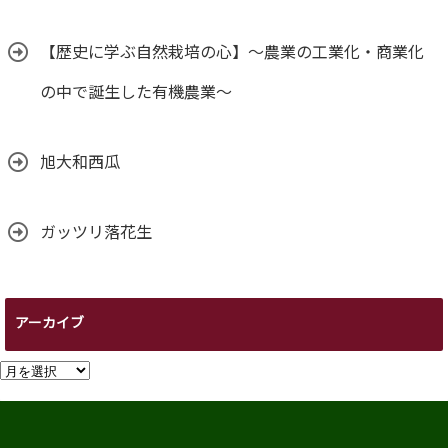
【歴史に学ぶ自然栽培の心】～農業の工業化・商業化
の中で誕生した有機農業～
旭大和西瓜
ガッツリ落花生
アーカイブ
ア
ー
カ
イ