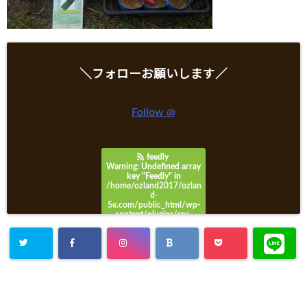
＼フォローお願いします／
Follow @
feedly
Warning
: Undefined array
key "Feedly" in
/home/ozland2017/ozlan
d-
5e.com/public_html/wp-
content/plugins/sns-
count-cache/sns-count-
cache.php
on line
3049