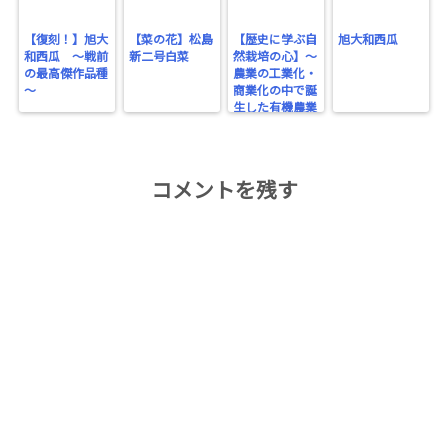
【復刻！】旭大
【菜の花】松島
【歴史に学ぶ自
旭大和西瓜
和西瓜 ～戦前
新二号白菜
然栽培の心】～
の最高傑作品種
農業の工業化・
～
商業化の中で誕
生した有機農業
～
コメントを残す