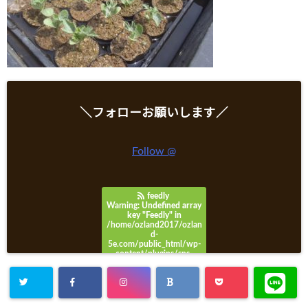
＼フォローお願いします／
Follow @
feedly
Warning
: Undefined array
key "Feedly" in
/home/ozland2017/ozlan
d-
5e.com/public_html/wp-
content/plugins/sns-
count-cache/sns-count-
cache.php
on line
3049