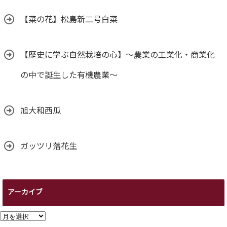
【菜の花】松島新二号白菜
【歴史に学ぶ自然栽培の心】～農業の工業化・商業化
の中で誕生した有機農業～
旭大和西瓜
ガッツリ落花生
アーカイブ
ア