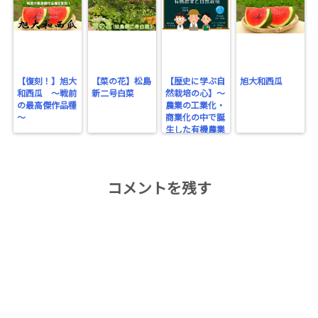
【復刻！】旭大
【菜の花】松島
【歴史に学ぶ自
旭大和西瓜
和西瓜 ～戦前
新二号白菜
然栽培の心】～
の最高傑作品種
農業の工業化・
～
商業化の中で誕
生した有機農業
～
コメントを残す