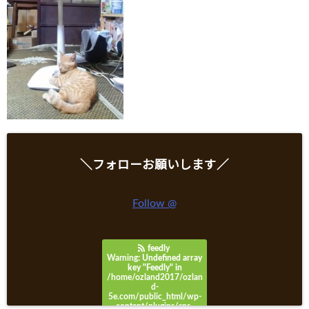
＼フォローお願いします／
Follow @
feedly
Warning
: Undefined array
key "Feedly" in
/home/ozland2017/ozlan
d-
5e.com/public_html/wp-
content/plugins/sns-