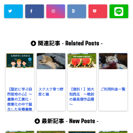
count-cache/sns-count-
cache.php
on line
3049
Related Posts
関連記事 -
-
【歴史に学ぶ自
スクスク育つ野
【復刻！】旭大
ご利用料金一覧
然栽培の心】～
菜と猫
和西瓜 ～戦前
農業の工業化・
の最高傑作品種
商業化の中で誕
～
生した有機農業
～
New Posts
最新記事 -
-