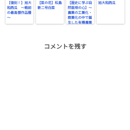
【復刻！】旭大
【菜の花】松島
【歴史に学ぶ自
旭大和西瓜
和西瓜 ～戦前
新二号白菜
然栽培の心】～
の最高傑作品種
農業の工業化・
～
商業化の中で誕
生した有機農業
～
コメントを残す