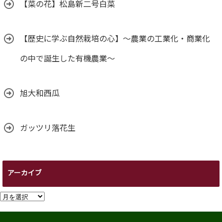
【菜の花】松島新二号白菜
【歴史に学ぶ自然栽培の心】～農業の工業化・商業化
の中で誕生した有機農業～
旭大和西瓜
ガッツリ落花生
アーカイブ
ア
ー