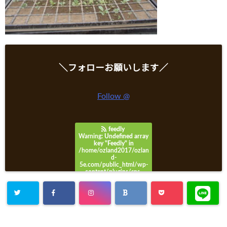
＼フォローお願いします／
Follow @
feedly
Warning
: Undefined array
key "Feedly" in
/home/ozland2017/ozlan
d-
5e.com/public_html/wp-
content/plugins/sns-
count-cache/sns-count-
cache.php
on line
3049