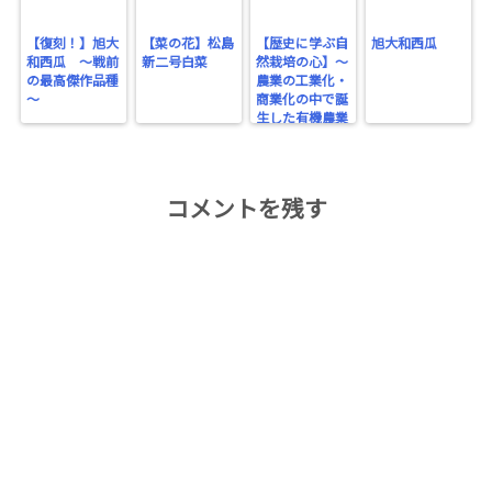
【復刻！】旭大
【菜の花】松島
【歴史に学ぶ自
旭大和西瓜
和西瓜 ～戦前
新二号白菜
然栽培の心】～
の最高傑作品種
農業の工業化・
～
商業化の中で誕
生した有機農業
～
コメントを残す