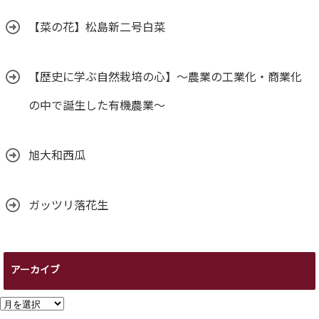
【菜の花】松島新二号白菜
【歴史に学ぶ自然栽培の心】～農業の工業化・商業化
の中で誕生した有機農業～
旭大和西瓜
ガッツリ落花生
アーカイブ
ア