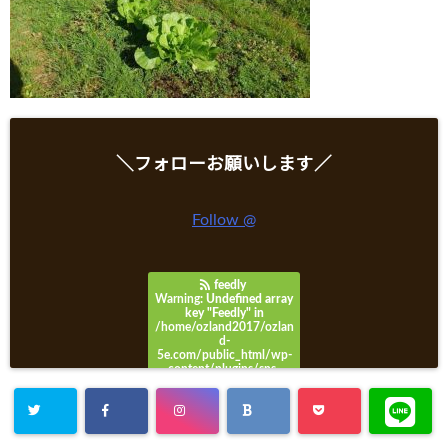
＼フォローお願いします／
Follow @
feedly
Warning
: Undefined array
key "Feedly" in
/home/ozland2017/ozlan
d-
5e.com/public_html/wp-
content/plugins/sns-
count-cache/sns-count-
cache.php
on line
3049