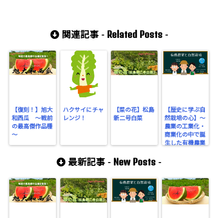
Related Posts
関連記事 -
-
【復刻！】旭大
ハクサイにチャ
【菜の花】松島
【歴史に学ぶ自
和西瓜 ～戦前
レンジ！
新二号白菜
然栽培の心】～
の最高傑作品種
農業の工業化・
～
商業化の中で誕
生した有機農業
～
New Posts
最新記事 -
-