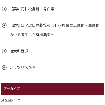
【菜の花】松島新二号白菜
【歴史に学ぶ自然栽培の心】～農業の工業化・商業化
の中で誕生した有機農業～
旭大和西瓜
ガッツリ落花生
アーカイブ
ア