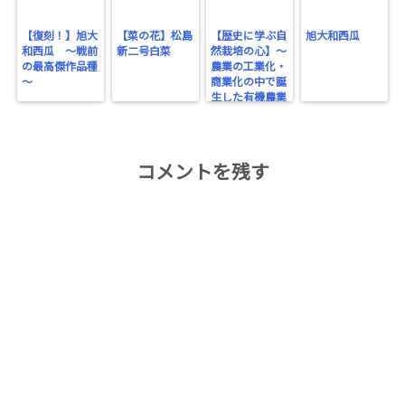
【復刻！】旭大
【菜の花】松島
【歴史に学ぶ自
旭大和西瓜
和西瓜 ～戦前
新二号白菜
然栽培の心】～
の最高傑作品種
農業の工業化・
～
商業化の中で誕
生した有機農業
～
コメントを残す