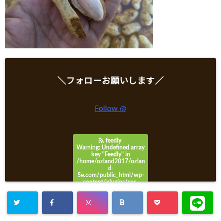
＼フォローお願いします／
Follow @
feedly
Warning
: Undefined array
key "Feedly" in
/home/ozland2017/ozlan
d-
5e.com/public_html/wp-
content/plugins/sns-
count-cache/sns-count-
cache.php
on line
3049