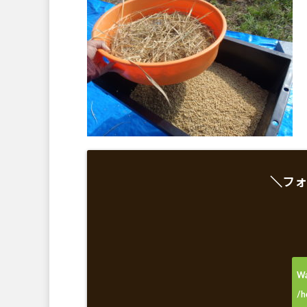
＼フォ
Wa
/h