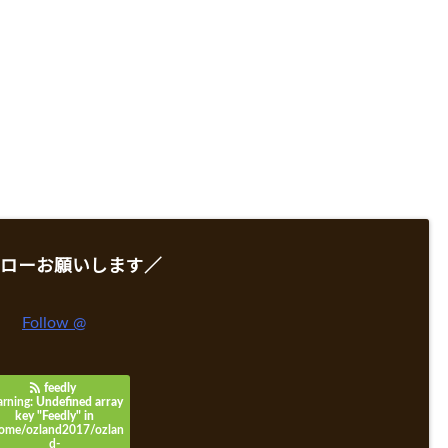
ローお願いします／
Follow @
feedly
rning
: Undefined array
key "Feedly" in
ome/ozland2017/ozlan
d-