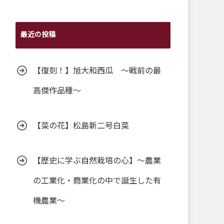
最近の投稿
【復刻！】旭大和西瓜 ～戦前の最
高傑作品種～
【菜の花】松島新二号白菜
【歴史に学ぶ自然栽培の心】～農業
の工業化・商業化の中で誕生した有
機農業～