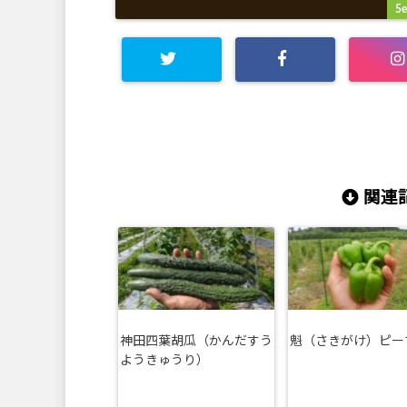
5e
c
c
関連記
神田四葉胡瓜（かんだすう
魁（さきがけ）ピー
ようきゅうり）