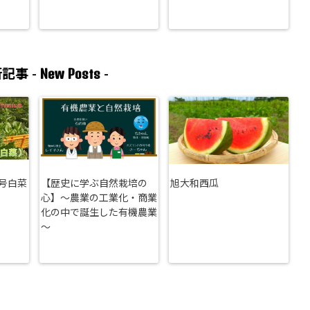
New Posts
記事 -
-
号白菜
【歴史に学ぶ自然栽培の
旭大和西瓜
心】～農業の工業化・商業
化の中で誕生した有機農業
～