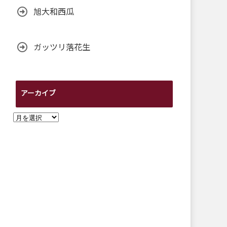
旭大和西瓜
ガッツリ落花生
アーカイブ
ア
ー
カ
イ
ブ