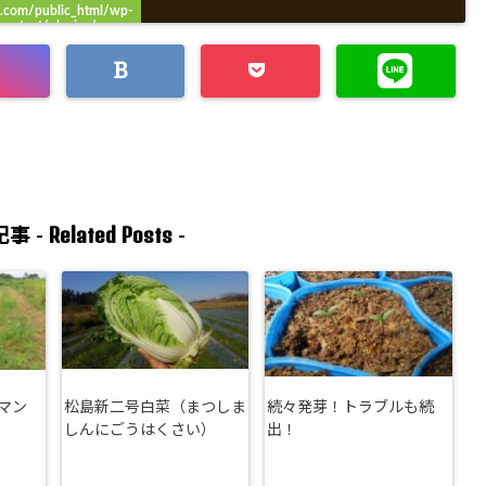
.com/public_html/wp-
content/plugins/sns-
ount-cache/sns-count-
ache.php
on line
3049
Related Posts
事 -
-
マン
松島新二号白菜（まつしま
続々発芽！トラブルも続
しんにごうはくさい）
出！