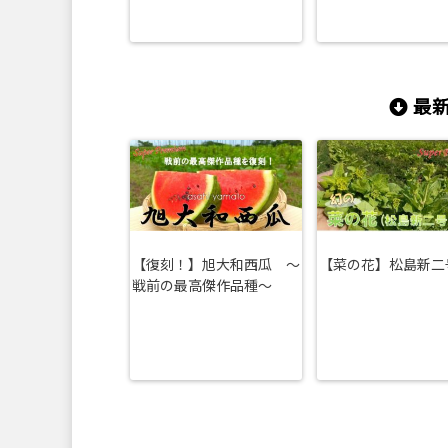
最新
【復刻！】旭大和西瓜 ～
【菜の花】松島新二
戦前の最高傑作品種～