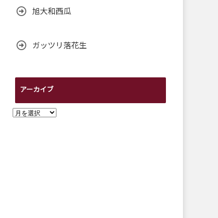
旭大和西瓜
ガッツリ落花生
アーカイブ
ア
ー
カ
イ
ブ