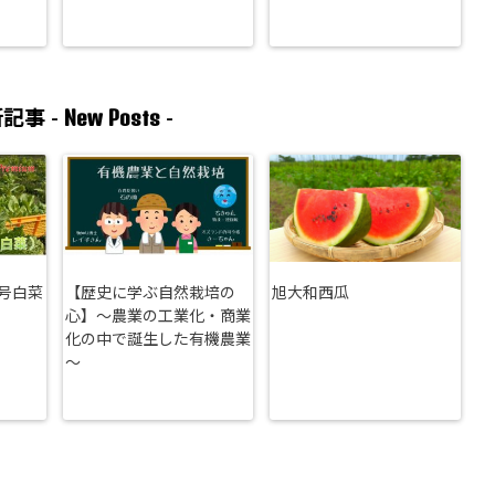
New Posts
記事 -
-
号白菜
【歴史に学ぶ自然栽培の
旭大和西瓜
心】～農業の工業化・商業
化の中で誕生した有機農業
～