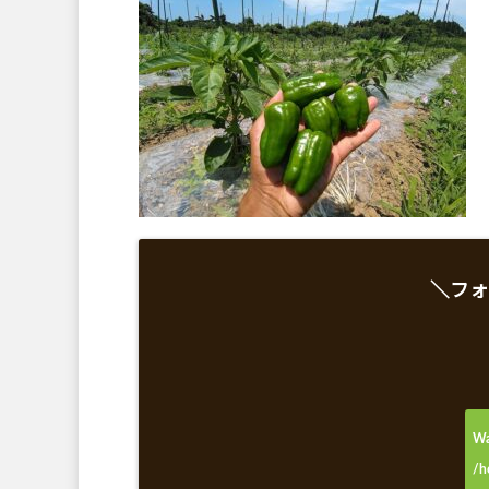
＼フォ
Wa
/h