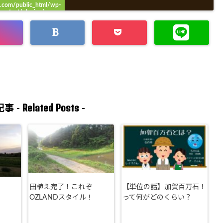
.com/public_html/wp-
content/plugins/sns-
ount-cache/sns-count-
ache.php
on line
3049
Related Posts
事 -
-
田植え完了！これぞ
【単位の話】加賀百万石！
OZLANDスタイル！
って何がどのくらい？