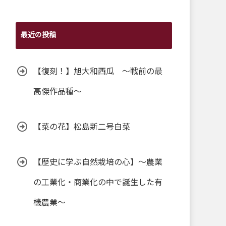
最近の投稿
【復刻！】旭大和西瓜 ～戦前の最
高傑作品種～
【菜の花】松島新二号白菜
【歴史に学ぶ自然栽培の心】～農業
の工業化・商業化の中で誕生した有
機農業～