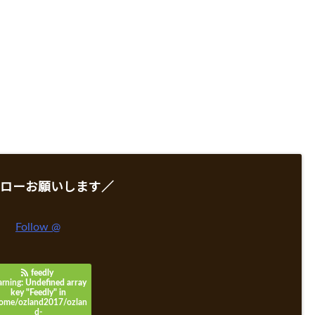
ローお願いします／
Follow @
feedly
rning
: Undefined array
key "Feedly" in
ome/ozland2017/ozlan
d-