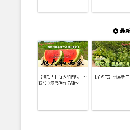
最新
【復刻！】旭大和西瓜 ～
【菜の花】松島新二
戦前の最高傑作品種～