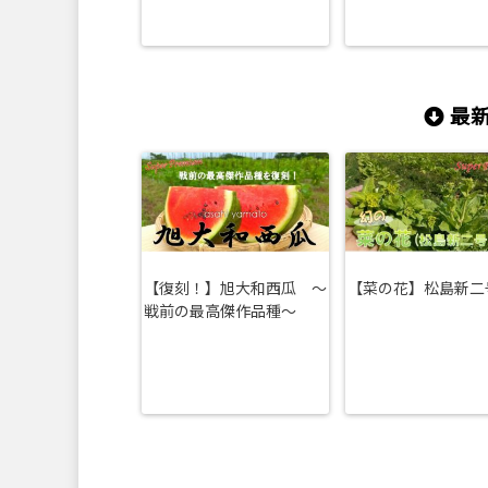
最新
【復刻！】旭大和西瓜 ～
【菜の花】松島新二
戦前の最高傑作品種～