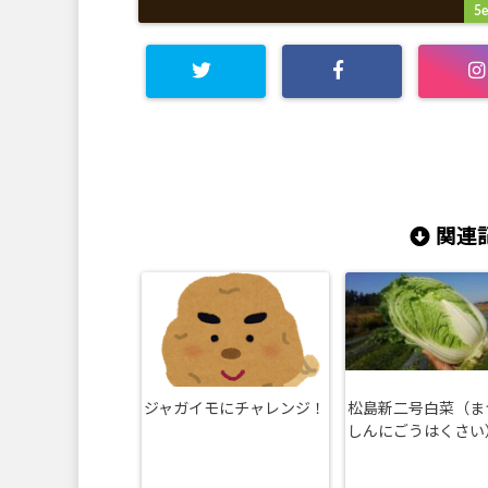
5e
c
c
関連記
ジャガイモにチャレンジ！
松島新二号白菜（ま
しんにごうはくさい