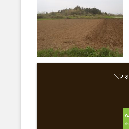
＼フォ
Wa
/h