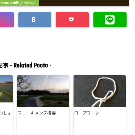
.com/public_html/wp-
content/plugins/sns-
ount-cache/sns-count-
ache.php
on line
3049
Related Posts
事 -
-
つしま
フリーキャンプ概要
ロープワーク
）