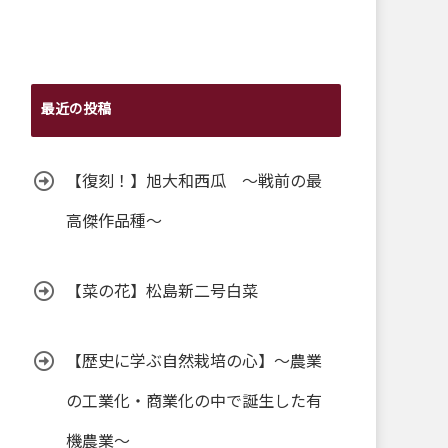
最近の投稿
【復刻！】旭大和西瓜 ～戦前の最
高傑作品種～
【菜の花】松島新二号白菜
【歴史に学ぶ自然栽培の心】～農業
の工業化・商業化の中で誕生した有
機農業～