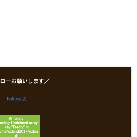
ローお願いします／
Follow @
feedly
rning
: Undefined array
key "Feedly" in
ome/ozland2017/ozlan
d-