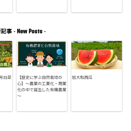
New Posts
記事 -
-
号白菜
【歴史に学ぶ自然栽培の
旭大和西瓜
心】～農業の工業化・商業
化の中で誕生した有機農業
～