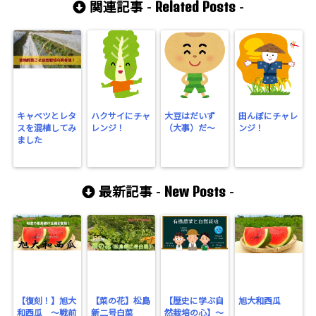
Related Posts
関連記事 -
-
キャベツとレタ
ハクサイにチャ
大豆はだいず
田んぼにチャレ
スを混植してみ
レンジ！
（大事）だ～
ンジ！
ました
New Posts
最新記事 -
-
【復刻！】旭大
【菜の花】松島
【歴史に学ぶ自
旭大和西瓜
和西瓜 ～戦前
新二号白菜
然栽培の心】～