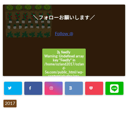
＼フォローお願いします／
Follow @
feedly
Warning
: Undefined array
key "Feedly" in
/home/ozland2017/ozlan
d-
5e.com/public_html/wp-
content/plugins/sns-
count-cache/sns-count-
cache.php
on line
3049
2017