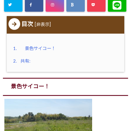
目次
[
]
非表示
1.
景色サイコー！
2.
共有:
景色サイコー！