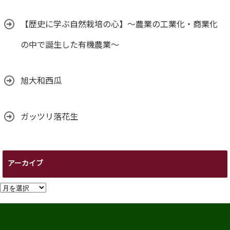
【歴史に学ぶ自然栽培の心】～農業の工業化・商業化
の中で誕生した有機農業～
旭大和西瓜
ガッツリ落花生
アーカイブ
ア
ー
カ
イ