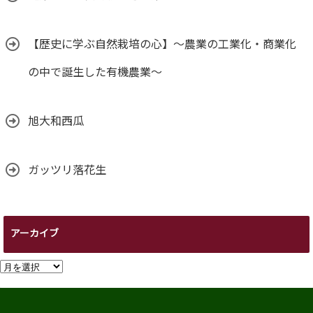
【歴史に学ぶ自然栽培の心】～農業の工業化・商業化
の中で誕生した有機農業～
旭大和西瓜
ガッツリ落花生
アーカイブ
ア
ー
カ