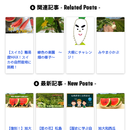
Related Posts
関連記事 -
-
【スイカ】難易
緑色の楽園 ～
大根にチャレン
みやま小かぶ
度MAX！スイ
畑の様子～
ジ！
カの自然栽培に
挑戦！
New Posts
最新記事 -
-
【復刻！】旭大
【菜の花】松島
【歴史に学ぶ自
旭大和西瓜