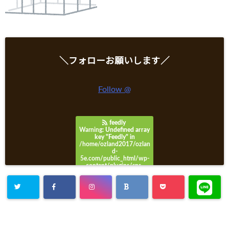
＼フォローお願いします／
Follow @
feedly
Warning
: Undefined array
key "Feedly" in
/home/ozland2017/ozlan
d-
5e.com/public_html/wp-
content/plugins/sns-
count-cache/sns-count-
cache.php
on line
3049