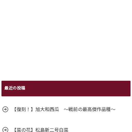
最近の投稿
【復刻！】旭大和西瓜 ～戦前の最高傑作品種～
【菜の花】松島新二号白菜