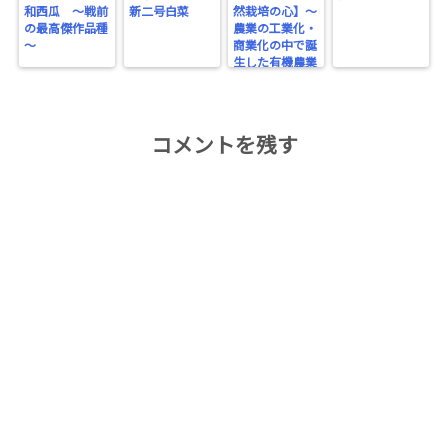
和西瓜 ～戦前
新二号白菜
然栽培の心】～
の最高傑作品種
農業の工業化・
～
商業化の中で誕
生した有機農業
～
コメントを残す