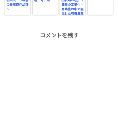
和西瓜 ～戦前
新二号白菜
然栽培の心】～
の最高傑作品種
農業の工業化・
～
商業化の中で誕
生した有機農業
～
コメントを残す