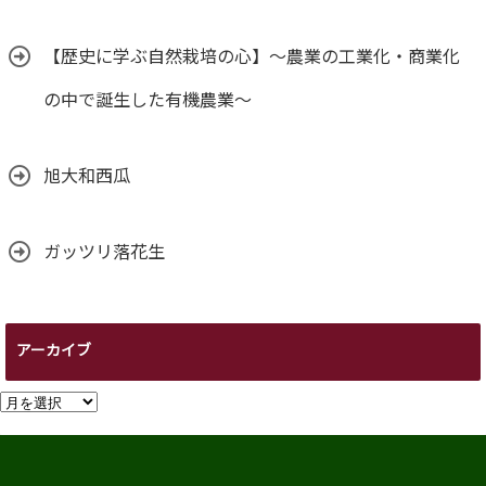
【歴史に学ぶ自然栽培の心】～農業の工業化・商業化
の中で誕生した有機農業～
旭大和西瓜
ガッツリ落花生
アーカイブ
ア
ー
カ
イ