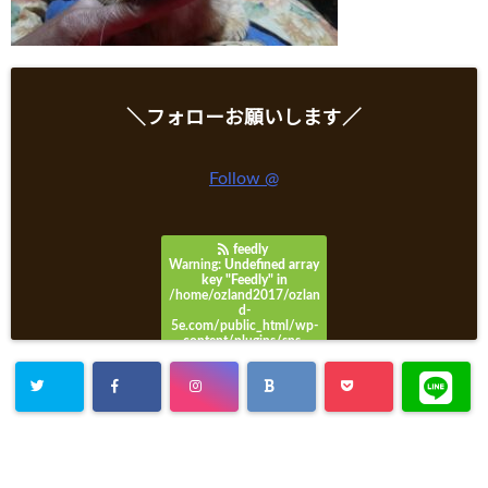
＼フォローお願いします／
Follow @
feedly
Warning
: Undefined array
key "Feedly" in
/home/ozland2017/ozlan
d-
5e.com/public_html/wp-
content/plugins/sns-
count-cache/sns-count-
cache.php
on line
3049