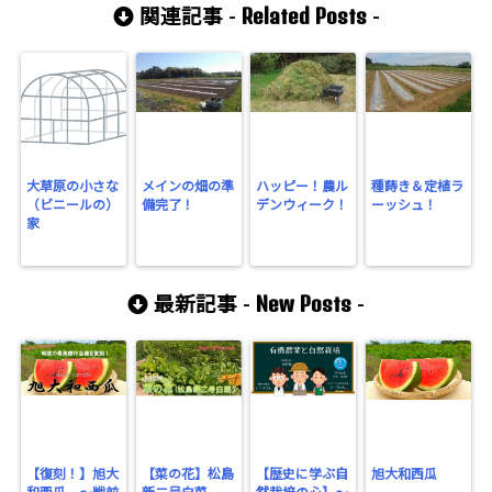
Related Posts
関連記事 -
-
大草原の小さな
メインの畑の準
ハッピー！農ル
種蒔き＆定植ラ
（ビニールの）
備完了！
デンウィーク！
ーッシュ！
家
New Posts
最新記事 -
-
【復刻！】旭大
【菜の花】松島
【歴史に学ぶ自
旭大和西瓜