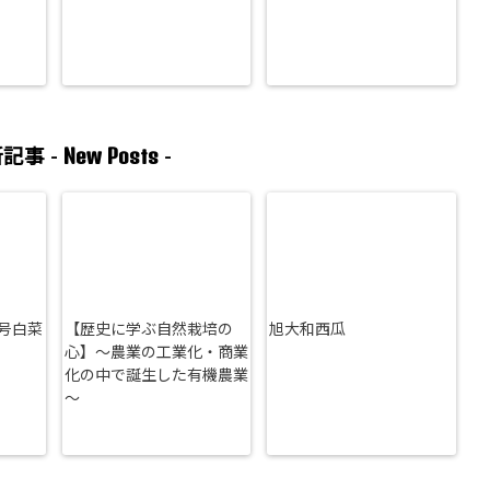
New Posts
記事 -
-
号白菜
【歴史に学ぶ自然栽培の
旭大和西瓜
心】～農業の工業化・商業
化の中で誕生した有機農業
～