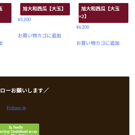
玉
旭大和西瓜【大玉】
旭大和西瓜【大玉
×2】
¥
3,200
¥
6,200
お買い物カゴに追加
加
お買い物カゴに追加
ローお願いします／
Follow @
feedly
rning
: Undefined array