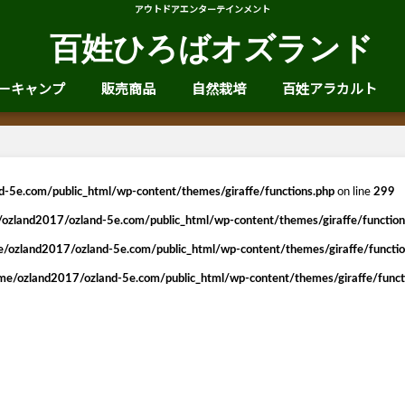
アウトドアエンターテインメント
百姓ひろばオズランド
ーキャンプ
販売商品
自然栽培
百姓アラカルト
-5e.com/public_html/wp-content/themes/giraffe/functions.php
on line
299
ozland2017/ozland-5e.com/public_html/wp-content/themes/giraffe/function
/ozland2017/ozland-5e.com/public_html/wp-content/themes/giraffe/functio
me/ozland2017/ozland-5e.com/public_html/wp-content/themes/giraffe/funct
】