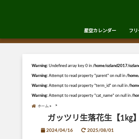
星空カレンダー
フリ
Warning
: Undefined array key 0 in
/home/ozland2017/ozland
Warning
: Attempt to read property "parent" on null in
/home/
Warning
: Attempt to read property "term_id" on null in
/home
Warning
: Attempt to read property "cat_name" on null in
/ho
ホーム
ガッツリ生落花生【1㎏
2024/04/16
2025/08/01