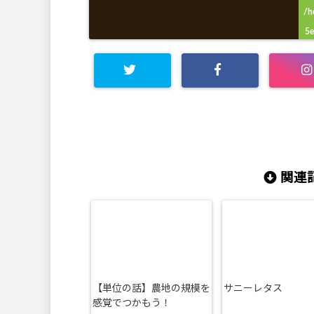
/h
5e
c
c
関連記
【単位の話】農地の規模を
サニーレタス
感覚でつかもう！