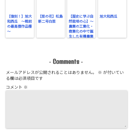
【復刻！】旭大
【菜の花】松島
【歴史に学ぶ自
旭大和西瓜
和西瓜 ～戦前
新二号白菜
然栽培の心】～
の最高傑作品種
農業の工業化・
～
商業化の中で誕
生した有機農業
～
Comments
-
-
メールアドレスが公開されることはありません。
※
が付いてい
る欄は必須項目です
コメント
※