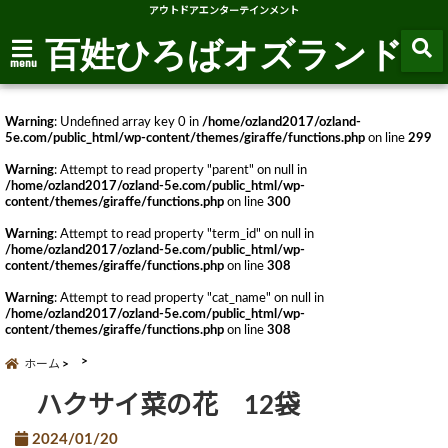
アウトドアエンターテインメント
百姓ひろばオズランド
menu
Warning
: Undefined array key 0 in
/home/ozland2017/ozland-
5e.com/public_html/wp-content/themes/giraffe/functions.php
on line
299
Warning
: Attempt to read property "parent" on null in
/home/ozland2017/ozland-5e.com/public_html/wp-
content/themes/giraffe/functions.php
on line
300
Warning
: Attempt to read property "term_id" on null in
/home/ozland2017/ozland-5e.com/public_html/wp-
content/themes/giraffe/functions.php
on line
308
Warning
: Attempt to read property "cat_name" on null in
/home/ozland2017/ozland-5e.com/public_html/wp-
content/themes/giraffe/functions.php
on line
308
ホーム
ハクサイ菜の花 12袋
2024/01/20