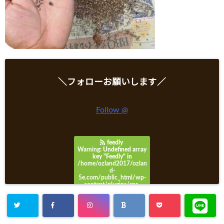
＼フォローお願いします／
Follow @
feedly
Warning
: Undefined array
key "Feedly" in
/home/ozland2017/ozlan
d-
5e.com/public_html/wp-
content/plugins/sns-
count-cache/sns-count-
cache.php
on line
3049