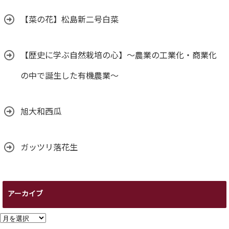
【菜の花】松島新二号白菜
【歴史に学ぶ自然栽培の心】～農業の工業化・商業化
の中で誕生した有機農業～
旭大和西瓜
ガッツリ落花生
アーカイブ
ア