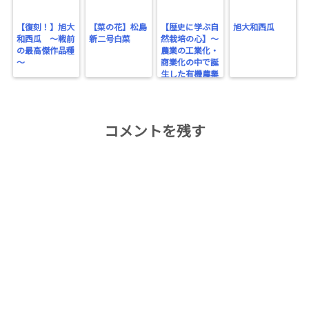
【復刻！】旭大
【菜の花】松島
【歴史に学ぶ自
旭大和西瓜
和西瓜 ～戦前
新二号白菜
然栽培の心】～
の最高傑作品種
農業の工業化・
～
商業化の中で誕
生した有機農業
～
コメントを残す